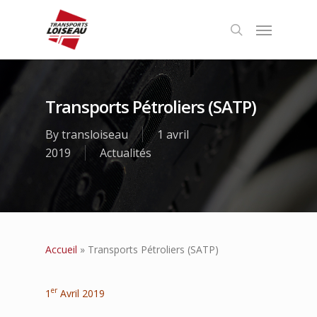
Transports Pétroliers (SATP)
By
transloiseau
1 avril
2019
Actualités
Accueil
»
Transports Pétroliers (SATP)
er
1
Avril 2019